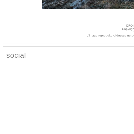
DROI
Copyrigh
L'image reproduite ci-dessus ne p
social